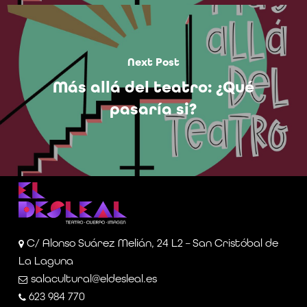
Next Post
Más allá del teatro: ¿Qué
pasaría si?
C/ Alonso Suárez Melián, 24 L2 – San Cristóbal de
La Laguna
salacultural@eldesleal.es
623 984 770