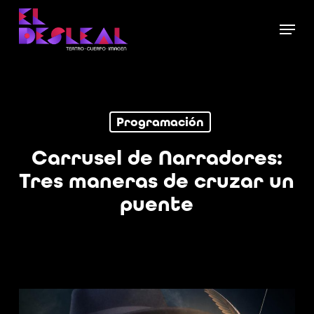
Skip
Menu
to
Close
main
Menu
content
Programación
Carrusel de Narradores:
Tres maneras de cruzar un
puente