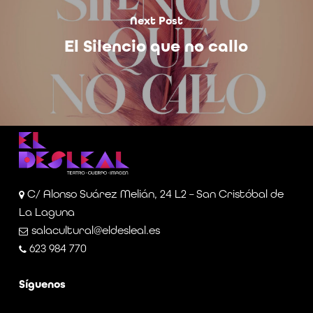
Next Post
El Silencio que no callo
C/ Alonso Suárez Melián, 24 L2 – San Cristóbal de
La Laguna
salacultural@eldesleal.es
623 984 770
Síguenos