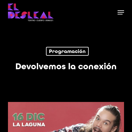
Skip
Menu
to
Close
main
Menu
content
Programación
Devolvemos la conexión