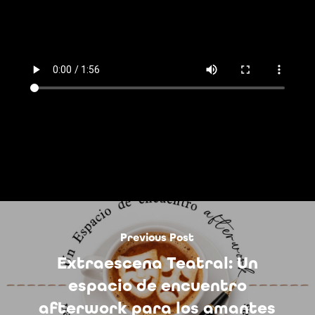
Previous Post
Extraescena Teatral: Un
espacio de encuentro
afterwork para los amantes