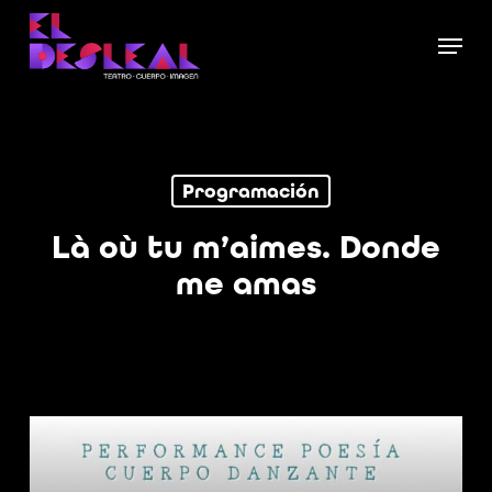
Skip
Menu
to
Close
main
Menu
content
Programación
Là où tu m’aimes. Donde
me amas