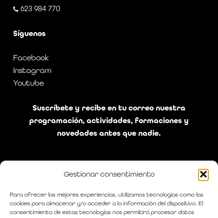
623 984 770
Síguenos
Facebook
Instagram
Youtube
Suscríbete y recibe en tu correo nuestra
programación, actividades, formaciones y
novedades antes que nadie.
Gestionar consentimiento
He leído y acepto la política de privacidad
Para ofrecer las mejores experiencias, utilizamos tecnologías como las
cookies para almacenar y/o acceder a la información del dispositivo. El
consentimiento de estas tecnologías nos permitirá procesar datos