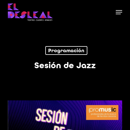
Skip
Menu
to
Close
main
Menu
content
Programación
Sesión de Jazz