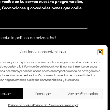
y recibe en tu correo nuestra programación,
, formaciones y novedades antes que nadie.
cepto la política de privacidad
Gestionar consentimiento
r las mejores experiencias, utilizamos tecnologías como las cookies para
/o acceder a la información del dispositivo. El consentimiento de estas
 nos permitirá procesar datos como el comportamiento de navegación o
caciones únicas en este sitio. No consentir o retirar el consentimiento,
ar negativamente a ciertas características y funciones.
ceptar
Denegar
Ver preferencias
e Privacidad
|
Cookies
Share
Política de cookies
Política de Privacidad
Aviso Legal