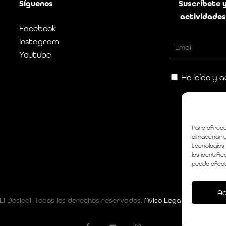
Síguenos
Suscríbete 
actividades
Facebook
Instagram
Youtube
He leído y a
Para ofrece
almacenar y
tecnologías
las identifi
puede afect
A
 El Desleal. Todos los derechos reservados.
Aviso Legal
|
Política d
facebook
youtube
instagram