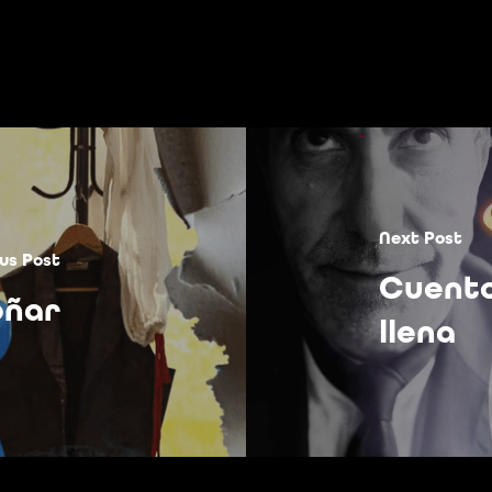
Next Post
us Post
Cuento
oñar
llena