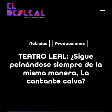
Skip
Menu
to
Close
main
Menu
content
Noticias
Producciones
TEATRO LEAL: ¿Sigue
peinándose siempre de la
misma manera, La
cantante calva?